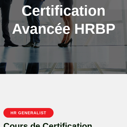
Certification
Avancée HRBP
HR GENERALIST
C
o
u
r
s
d
e
C
e
r
t
i
f
i
c
a
t
i
o
n