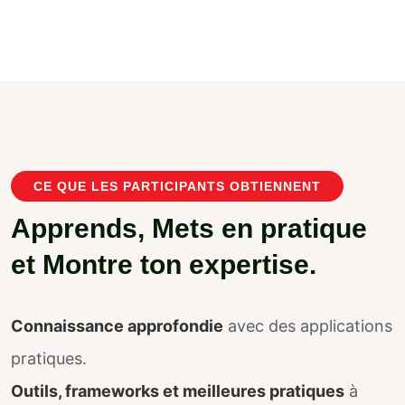
CE QUE LES PARTICIPANTS OBTIENNENT
A
p
p
r
e
n
d
s
,
M
e
t
s
e
n
p
r
a
t
i
q
u
e
e
t
M
o
n
t
r
e
t
o
n
e
x
p
e
r
t
i
s
e
.
Connaissance approfondie
avec des applications
pratiques.
Outils, frameworks et meilleures pratiques
à