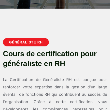
GÉNÉRALISTE RH
C
o
u
r
s
d
e
c
e
r
t
i
f
i
c
a
t
i
o
n
p
o
u
r
g
é
n
é
r
a
l
i
s
t
e
e
n
R
H
La Certification de Généraliste RH est conçue pour
renforcer votre expertise dans la gestion d'un large
éventail de fonctions RH qui contribuent au succès de
l'organisation. Grâce à cette certification, vous
développerez les compétences nécessaires pour