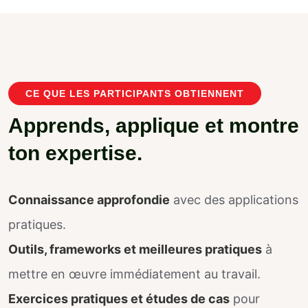
CE QUE LES PARTICIPANTS OBTIENNENT
A
p
p
r
e
n
d
s
,
a
p
p
l
i
q
u
e
e
t
m
o
n
t
r
e
t
o
n
e
x
p
e
r
t
i
s
e
.
Connaissance approfondie
avec des applications
pratiques.
Outils, frameworks et meilleures pratiques
à
mettre en œuvre immédiatement au travail.
Exercices pratiques et études de cas
pour