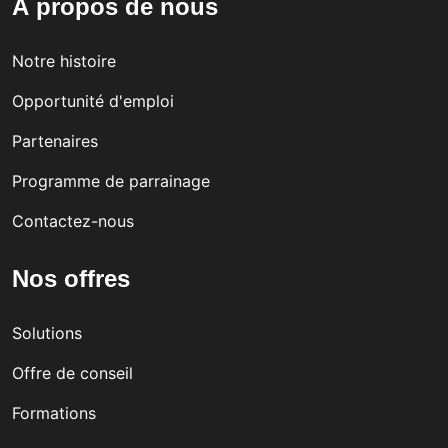
À propos de nous
gnis
an
Cert
e
inno
ifica
Notre histoire
wor
vati
tion
Opportunité d'emploi
kpla
ve,
Partenaires
ce
incl
Programme de parrainage
exce
usiv
llen
e
Contactez-nous
ce
wor
Nos offres
in
kpla
Cyp
ce
Solutions
rus
cult
Offre de conseil
ure
Formations