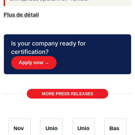
Plus de détail
Is your company ready for
certification?
Apply now →
MORE PRESS RELEASES
Nov
Unio
Unio
Bas