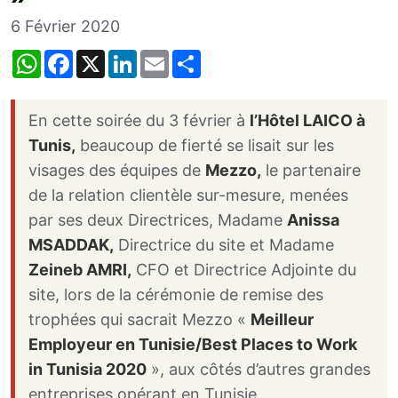
6 Février 2020
W
F
X
L
E
S
h
a
i
m
h
a
c
n
a
a
t
e
k
i
r
s
b
e
l
e
­En cette soirée du 3 février à
l’Hôtel LAICO à
A
o
d
p
o
I
Tunis,
beaucoup de fierté se lisait sur les
p
k
n
visages des équipes de
Mezzo,
le partenaire
de la relation clientèle sur-mesure, menées
par ses deux Directrices, Madame
Anissa
MSADDAK,
Directrice du site et Madame
Zeineb AMRI,
CFO et Directrice Adjointe du
site, lors de la cérémonie de remise des
trophées qui sacrait Mezzo «
Meilleur
Employeur en Tunisie/Best Places to Work
in Tunisia 2020
», aux côtés d’autres grandes
entreprises opérant en Tunisie.