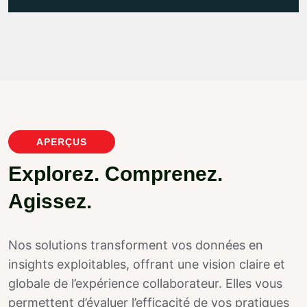
APERÇUS
E
x
p
l
o
r
e
z
.
C
o
m
p
r
e
n
e
z
.
A
g
i
s
s
e
z
.
Nos solutions transforment vos données en
insights exploitables, offrant une vision claire et
globale de l’expérience collaborateur. Elles vous
permettent d’évaluer l’efficacité de vos pratiques