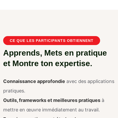
CE QUE LES PARTICIPANTS OBTIENNENT
A
p
p
r
e
n
d
s
,
M
e
t
s
e
n
p
r
a
t
i
q
u
e
e
t
M
o
n
t
r
e
t
o
n
e
x
p
e
r
t
i
s
e
.
Connaissance approfondie
avec des applications
pratiques.
Outils, frameworks et meilleures pratiques
à
mettre en œuvre immédiatement au travail.