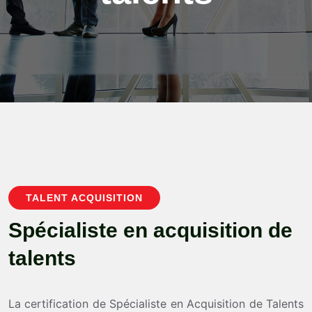
TALENT ACQUISITION
S
p
é
c
i
a
l
i
s
t
e
e
n
a
c
q
u
i
s
i
t
i
o
n
d
e
t
a
l
e
n
t
s
La certification de Spécialiste en Acquisition de Talents