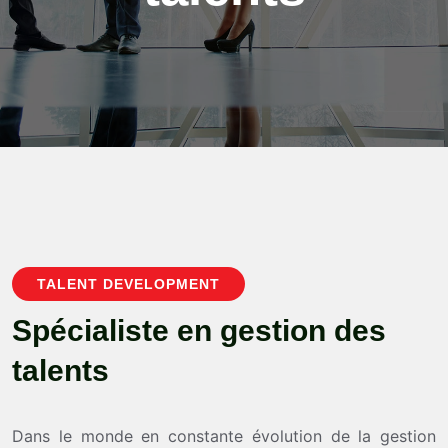
TALENT DEVELOPMENT
S
p
é
c
i
a
l
i
s
t
e
e
n
g
e
s
t
i
o
n
d
e
s
t
a
l
e
n
t
s
Dans le monde en constante évolution de la gestion